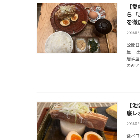
【愛
ら「
を徹
2025年
公開日
屋 「
居酒屋
の6Fとい
【池
底レ
2025年
食べログ