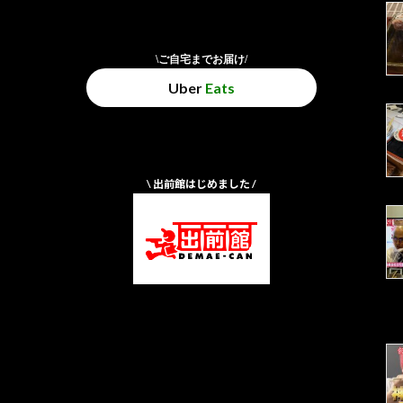
\ご自宅までお届け/
Uber
Eats
\ 出前館はじめました /