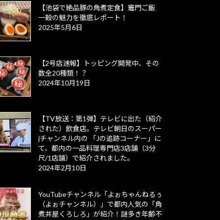
【池袋で絶品豚の角煮定食】竈門ご飯
一穀の魅力を徹底レポート！
2025年5月6日
【2号店速報】トッピング開発中、その
数全20種類！？
2024年10月19日
【TV放送：第1弾】テレビに出た（紹介
された）飲食店。テレビ朝日のスーパー
jチャンネル内の 「Jの追跡コーナー」に
て、都内の一品料理専門店3店舗（3分
尺/1店舗）で紹介されました。
2024年2月10日
YouTubeチャンネル「よぉちゃんねるぅ
（よぉチャンネル）」で都内人気の「角
煮丼屋くろしろ」が紹介！謎多き年齢不