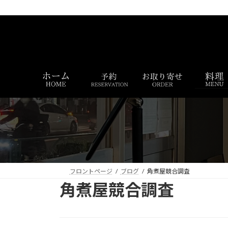
コ
ナ
ン
ビ
テ
ゲ
ン
ー
ツ
シ
へ
ョ
ス
ン
キ
に
ッ
移
プ
動
フロントページ
ブログ
角煮屋競合調査
角煮屋競合調査