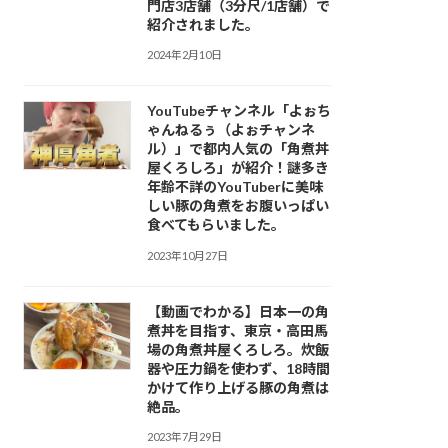
門店3店舗（3分尺/1店舗）で
紹介されました。
2024年2月10日
YouTubeチャンネル「よぉち
ゃんねるぅ（よぉチャンネ
ル）」で都内人気の「角煮丼
屋くろしろ」が紹介！謎多き
年齢不詳のYouTuberに美味
しい豚の角煮をお腹いっぱい
食べてもらいました。
2023年10月27日
【動画でわかる】日本一の角
煮丼を目指す、東京・高田馬
場の角煮丼屋くろしろ。炊飯
器や圧力鍋を使わず、18時間
かけて作り上げる豚の角煮は
絶品。
2023年7月29日