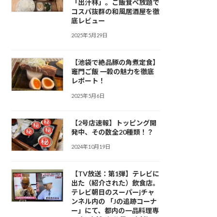
「出汁林」。ご飯食べ放題で
コスパ抜群の和風居酒屋を徹
底レビュー
2025年5月29日
【池袋で絶品豚の角煮定食】
竈門ご飯 一穀の魅力を徹底
レポート！
2025年5月6日
【2号店速報】トッピング開
発中、その数全20種類！？
2024年10月19日
【TV放送：第1弾】テレビに
出た（紹介された）飲食店。
テレビ朝日のスーパーjチャ
ンネル内の 「Jの追跡コーナ
ー」にて、都内の一品料理専