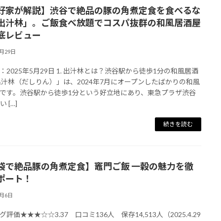
好家が解説】渋谷で絶品の豚の角煮定食を食べるな
出汁林」。ご飯食べ放題でコスパ抜群の和風居酒屋
底レビュー
5月29日
：2025年5月29日 1. 出汁林とは？渋谷駅から徒歩1分の和風居酒
出汁林（だしりん）」は、2024年7月にオープンしたばかりの和風
です。渋谷駅から徒歩1分という好立地にあり、東急プラザ渋谷
 […]
続きを読む
袋で絶品豚の角煮定食】竈門ご飯 一穀の魅力を徹
ポート！
5月6日
評価★★★☆☆3.37 口コミ136人 保存14,513人（2025.4.29