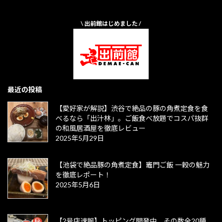
\ 出前館はじめました /
最近の投稿
【愛好家が解説】渋谷で絶品の豚の角煮定食を食
べるなら「出汁林」。ご飯食べ放題でコスパ抜群
の和風居酒屋を徹底レビュー
2025年5月29日
【池袋で絶品豚の角煮定食】竈門ご飯 一穀の魅力
を徹底レポート！
2025年5月6日
【2号店速報】トッピング開発中、その数全20種