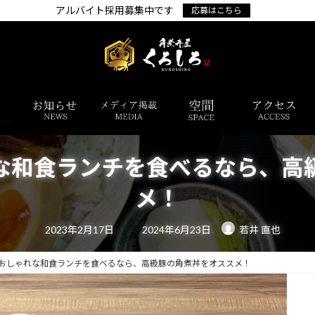
アルバイト採用募集中です
応募はこちら
な和食ランチを食べるなら、高
メ！
最
2023年2月17日
2024年6月23日
若井 直也
終
更
新
日
おしゃれな和食ランチを食べるなら、高級豚の角煮丼をオススメ！
時
: