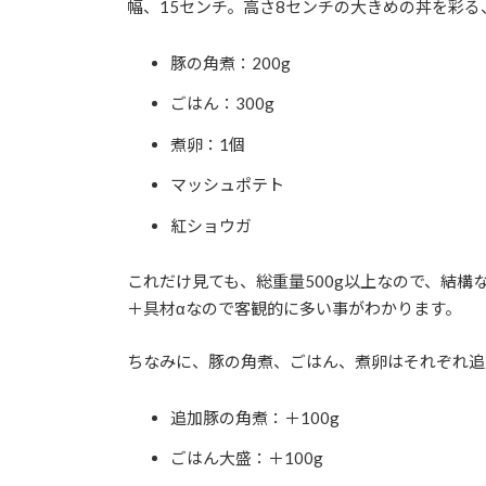
幅、15センチ。高さ8センチの大きめの丼を彩
豚の角煮：200g
ごはん：300g
煮卵：1個
マッシュポテト
紅ショウガ
これだけ見ても、総重量500g以上なので、結構
＋具材αなので客観的に多い事がわかります。
ちなみに、豚の角煮、ごはん、煮卵はそれぞれ追
追加豚の角煮：＋100g
ごはん大盛：＋100g