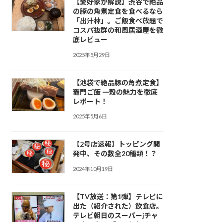
【愛好家が解説】渋谷で絶品
の豚の角煮定食を食べるなら
「出汁林」。ご飯食べ放題で
コスパ抜群の和風居酒屋を徹
底レビュー
2025年5月29日
【池袋で絶品豚の角煮定食】
竈門ご飯 一穀の魅力を徹底
レポート！
2025年5月6日
【2号店速報】トッピング開
発中、その数全20種類！？
2024年10月19日
【TV放送：第1弾】テレビに
出た（紹介された）飲食店。
テレビ朝日のスーパーjチャ