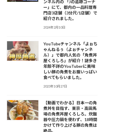
ンネル内の 「Jの追跡コーナ
ー」にて、都内の一品料理専
門店3店舗（3分尺/1店舗）で
紹介されました。
2024年2月10日
YouTubeチャンネル「よぉち
ゃんねるぅ（よぉチャンネ
ル）」で都内人気の「角煮丼
屋くろしろ」が紹介！謎多き
年齢不詳のYouTuberに美味
しい豚の角煮をお腹いっぱい
食べてもらいました。
2023年10月27日
【動画でわかる】日本一の角
煮丼を目指す、東京・高田馬
場の角煮丼屋くろしろ。炊飯
器や圧力鍋を使わず、18時間
かけて作り上げる豚の角煮は
絶品。