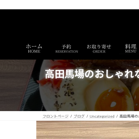
コ
ナ
ン
ビ
テ
ゲ
ン
ー
ツ
シ
へ
ョ
ス
ン
キ
に
ッ
移
プ
動
高田馬場のおしゃれ
フロントページ
ブログ
Uncategorized
高田馬場の