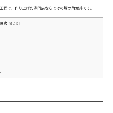
工程で、作り上げた専門店ならではの豚の角煮丼です。
目次
[
閉じる
]
し