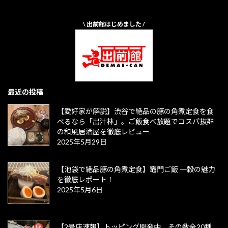
\ 出前館はじめました /
最近の投稿
【愛好家が解説】渋谷で絶品の豚の角煮定食を食
べるなら「出汁林」。ご飯食べ放題でコスパ抜群
の和風居酒屋を徹底レビュー
2025年5月29日
【池袋で絶品豚の角煮定食】竈門ご飯 一穀の魅力
を徹底レポート！
2025年5月6日
【2号店速報】トッピング開発中、その数全20種